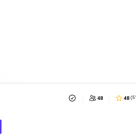
48
48