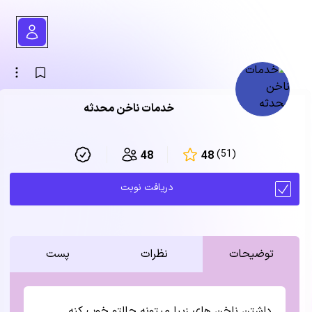
خدمات ناخن محدثه
(51)
48
48
دریافت نوبت
توضیحات
نظرات
پست
داشتن ناخن های زیبا میتونه حالتو خوب کنه