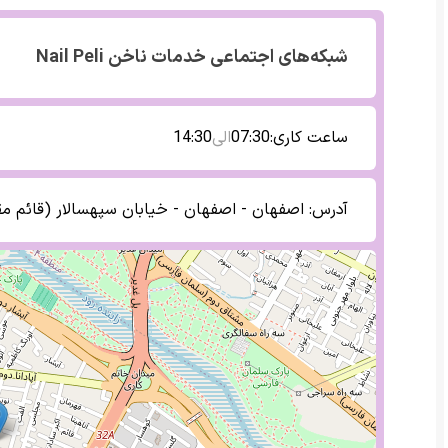
شبکه‌های اجتماعی
خدمات ناخن Nail Peli
ساعت کاری:
07:30
الی
14:30
آدرس:
اصفهان - اصفهان - خیابان سپهسالار (قائم مقام فراهانی)- ک 16- س