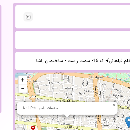
مت راست - ساختمان راشا
+
−
×
خدمات ناخن Nail Peli