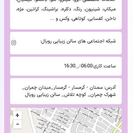
میکاپ، شینیون، رنگ، دکلره، براشینگ، کراتین، مژه،
ناخن، کفسابی، کوتاهی، وکس و ...
شبکه اجتماعی های
سالن زیبایی رویال
:
ساعت کاری:
06:00
الی
16:30
آدرس:
سمنان - گرمسار - گرمسار_میدان چمران_
شهرک چمران_ کوچه تلاش_ سالن زیبایی رویال
+
−